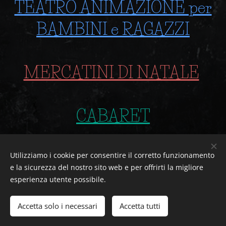
TEATRO ANIMAZIONE per
BAMBINI e RAGAZZI
MERCATINI DI NATALE
CABARET
MATRIMONI FESTE EVENTI
Utilizziamo i cookie per consentire il corretto funzionamento
e la sicurezza del nostro sito web e per offrirti la migliore
CENE
esperienza utente possibile.
Accetta solo i necessari
Accetta tutti